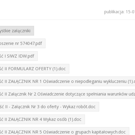
publikacja: 15-
stkie załączniki
oszenie nr 574047.pdf
ść I SIWZ IDW.pdf
ść II FORMULARZ OFERTY (1).doc
ć II ZAŁĄCZNIK NR 1 Oświadczenie o niepodleganiu wykluczeniu (1).
ć II Załącznik Nr 2 Oświadczenie dotyczące spełniania warunków ud
ć II - Załącznik Nr 3 do oferty - Wykaz robót.doc
ść II ZAŁĄCZNIK NR 4 Wykaz osób (1).doc
ść II ZAŁĄCZNIK NR 5 Oświadczenie o grupach kapitałowych.doc