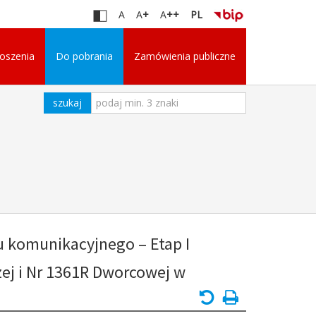
A
A
+
A
++
PL
oszenia
Do pobrania
Zamówienia publiczne
 komunikacyjnego – Etap I
ej i Nr 1361R Dworcowej w