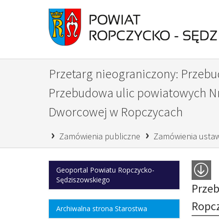
Przetarg nieograniczony: Przeb
Przebudowa ulic powiatowych Nr 
Dworcowej w Ropczycach
›
›
Zamówienia publiczne
Zamówienia usta
Geoportal Powiatu Ropczycko-
Sędziszowskiego
Przeb
Ropc
Archiwalna strona Starostwa