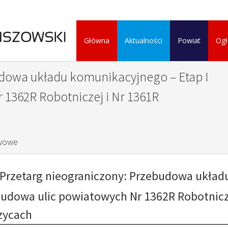
Główna
Aktualności
Powiat
Ogł
udowa układu komunikacyjnego – Etap I
1362R Robotniczej i Nr 1361R
wowe
Przetarg nieograniczony: Przebudowa układu
udowa ulic powiatowych Nr 1362R Robotnicz
zycach